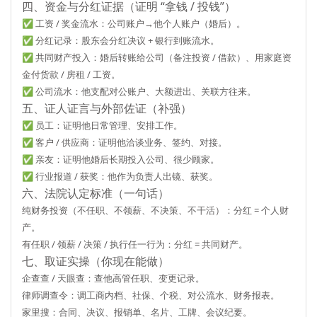
四、资金与分红证据（证明 “拿钱 / 投钱”）
✅ 工资 / 奖金流水：
公司账户→他个人账户
（婚后）。
✅ 分红记录：
股东会分红决议 + 银行到账流水
。
✅ 共同财产投入：
婚后转账给公司（备注投资 / 借款）、用家庭资
金付货款 / 房租 / 工资
。
✅ 公司流水：
他支配对公账户、大额进出、关联方往来
。
五、证人证言与外部佐证（补强）
✅ 员工：
证明他日常管理、安排工作
。
✅ 客户 / 供应商：
证明他洽谈业务、签约、对接
。
✅ 亲友：
证明他婚后长期投入公司、很少顾家
。
✅ 行业报道 / 获奖：
他作为负责人出镜、获奖
。
六、法院认定标准（一句话）
纯财务投资（不任职、不领薪、不决策、不干活）
：分红 = 个人财
产。
有任职 / 领薪 / 决策 / 执行任一行为
：分红 = 共同财产。
七、取证实操（你现在能做）
企查查 / 天眼查：
查他高管任职、变更记录
。
律师调查令：
调工商内档、社保、个税、对公流水、财务报表
。
家里搜：
合同、决议、报销单、名片、工牌、会议纪要
。