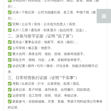
✅ 劳动合同 / 聘用协议：公司与他签约，
岗位、薪资、期限
（婚
后）。
✅ 社保 / 个税记录：
公司为他缴社保、发工资、申报个税
（婚
后）。
✅ 官网 / 公众号 / 宣传：
公示他为负责人 / 高管
。
✅ 名片 / 工牌 / 通讯录：
职务显示（如总经理、总监）
。
二、决策与签字证据（证明 “说了算”）
✅ 股东会 / 董事会决议：
他签字、表决
（婚后）。
✅ 公司章程 / 修正案：
他签字
。
✅ 重大合同：
商务合同、借款、担保、收购
等他签字。
✅ 审批文件：
报销、付款、人事、采购
审批单签字。
✅ 会议纪要 / 邮件 / 钉钉 / 微信：
讨论业务、拍板决策
的聊天记
录。
三、日常经营执行证据（证明 “干实事”）
✅ 考勤 / 出差记录：
打卡、出差审批、机票 / 酒店
。
✅ 业务记录：
客户对接、谈判录音、合同履行、回款跟进
。
✅ 运营管理：
员工管理、排班、培训、考核
记录。
✅ 家庭参与：你协助
做账、开票、客服、带孩子同时处理公司事务
的记录。