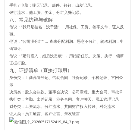
手机 / 电脑：
聊天记录、邮件、钉钉、出差记录
。
银行流水：
他工资、奖金、分红入账记录
。
八、常见抗辩与破解
他说：“我只是挂名，没干活” → 用
社保、工资、签字文件、证人
反
驳。
他说：“公司没分红” → 查
未分配利润、恶意不分红、转移利润
，申
请审计。
他说：“婚前投入，婚后没贡献” → 用
婚后任职、决策、执行、领薪
证据打脸。
九、证据清单（直接打印用）
身份类：工商高管登记、劳动合同、社保记录、个税记录、官网公
示
决策类：股东会决议、董事会决议、公司章程、重大合同、审批单
执行类：考勤、出差记录、业务合同、客户聊天、员工管理记录
财务类：工资流水、分红流水、共同财产投入转账、对公流水
证人类：员工证言、客户证言、亲友证言