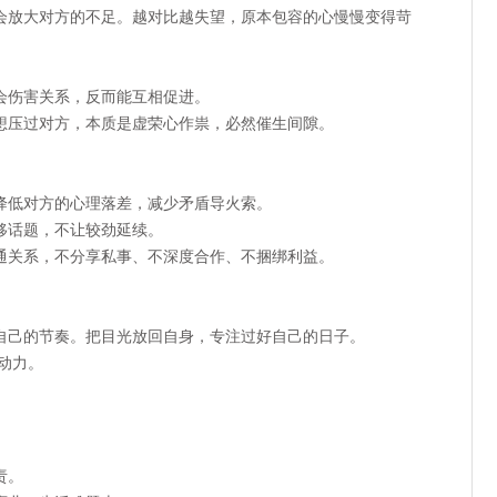
会放大对方的不足。越对比越失望，原本包容的心慢慢变得苛
会伤害关系，反而能互相促进。
想压过对方，本质是虚荣心作祟，
必然催生间隙
。
降低对方的心理落差，减少矛盾导火索。
移话题，不让较劲延续。
通关系，不分享私事、不深度合作、不捆绑利益。
。
自己的节奏。把目光放回自身，专注过好自己的日子。
的动力。
。
责。