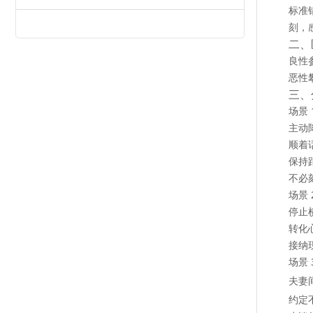
标准
刻，
二、
良性
恶性
三、
场景
主动
顺着
保持
不必
场景
停止
转化
接纳
场景
夫妻
约定