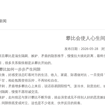
新闻
攀比会使人心生
发布日期：2026-05-28
浏
而且攀比是滋生隔阂、嫉妒、矛盾的隐形推手，慢慢拉大彼此距离，最终
目，很多关系裂痕都是从攀比开始的。
攀比如何一步步产生间隙
失衡，好感变淡
总盯着对方的生活、收入、家庭、际遇做对比，一旦觉得 
不甘，相处氛围变得压抑，不再轻松自在。
带刺，矛盾增多
攀比心上来后，说话容易阴阳怪气、泼冷水、刻意抬杠。
到隔阂，慢慢不愿坦诚交流。
嫉妒，走向猜忌与算计
攀比不断升级，就会演变成
见不得别人好
的恶意嫉
，间隙彻底变成对立。这也是不少老友、伙伴反目的前奏。