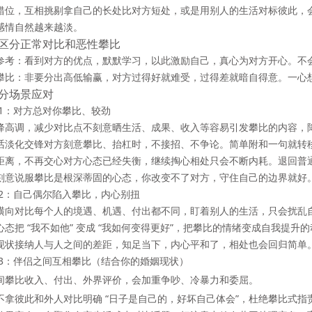
错位，互相挑剔
拿自己的长处比对方短处，或是用别人的生活对标彼此，
感情自然越来越淡。
区分正常对比和恶性攀比
参考
：看到对方的优点，默默学习，以此激励自己，真心为对方开心。不
攀比
：非要分出高低输赢，对方过得好就难受，过得差就暗自得意。一心
分场景应对
 1：对方总对你攀比、较劲
降高调，减少对比点
不刻意晒生活、成果、收入等容易引发攀比的内容，
话淡化交锋
对方刻意攀比、抬杠时，不接招、不争论。简单附和一句就转
距离，不再交心
对方心态已经失衡，继续掏心相处只会不断内耗。退回普
刻意说服
攀比是根深蒂固的心态，你改变不了对方，守住自己的边界就好
 2：自己偶尔陷入攀比，内心别扭
横向对比
每个人的境遇、机遇、付出都不同，盯着别人的生活，只会扰乱
心态
把 “我不如他” 变成 “我如何变得更好”，把攀比的情绪变成自我提升
现状
接纳人与人之间的差距，知足当下，内心平和了，相处也会回归简单
 3：伴侣之间互相攀比（结合你的婚姻现状）
间攀比收入、付出、外界评价，会加重争吵、冷暴力和委屈。
不拿彼此和外人对比
明确 “日子是自己的，好坏自己体会”，杜绝攀比式指