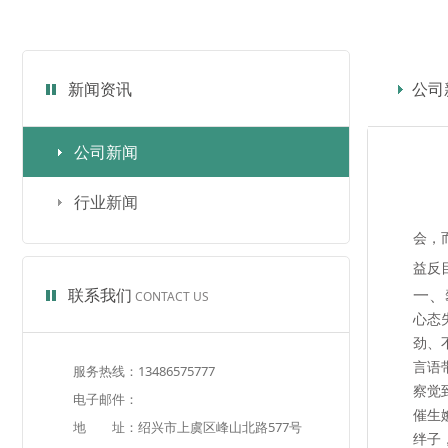
新闻资讯
公司
公司新闻
行业新闻
会，
益反
联系我们
一、
CONTACT US
心态
劲、
言语
服务热线：13486575777
察觉
电子邮件：
催生
地 址：绍兴市上虞区峰山北路577号
绊子