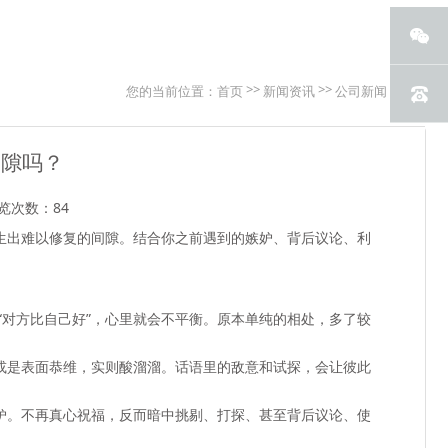
>>
>>
您的当前位置：
首页
新闻资讯
公司新闻
间隙吗？
览次数：84
生出难以修复的间隙
。结合你之前遇到的嫉妒、背后议论、利
“对方比自己好”，心里就会不平衡。原本单纯的相处，多了较
或是表面恭维，实则酸溜溜。话语里的敌意和试探，会让彼此
妒。不再真心祝福，反而暗中挑剔、打探、甚至背后议论、使