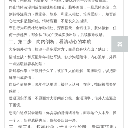
办法，别抱着 “只做朋友” 的侥幸，暧昧只会一步步突破底线。
停止情绪沉浸
别反复回味相处细节、脑补画面，一旦思绪跑偏，立
刻转移注意力（做家务、散步、和家人相处、培养爱好）。短暂的
心动大多是新鲜感、情绪慰藉，不是长久的感情。
守住行为底线
杜绝单独相处、深夜聊天、金钱往来、肢体接触，任
何一步越界，都会从 “动心” 变成实质出轨，后续很难收场。
二、第二步：向内剖析，看清动心的本质
大多婚外动情，根源不是多爱对方，而是自身状态出了缺口：
情感空缺
：和原配常年相处平淡、缺少沟通陪伴，内心孤单，外界
一点温暖就容易沦陷；
新鲜感作祟
：平淡日子久了，被陌生人的理解、追捧吸引，误把新
鲜感当成爱情；
自我价值缺失
：晚年生活单调，被他人认可、在意，找回被需要的
感觉；
逃避现实矛盾
：不愿面对夫妻间的分歧、生活琐事，借外人逃避当
下困境。
想明白这点就会清醒：
你贪恋的是情绪补给，而非这个人本身。换
一个人，新鲜感褪去后，依然会回归平淡。
三、第三步：权衡代价（尤其老年阶段，后果更沉重）