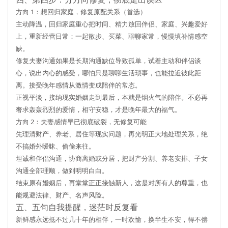
方向 1：想回归家庭，修复原配关系（首选）
主动降温，回归家庭重心
把时间、精力放回伴侣、家庭、兴趣爱好
上，重新经营日常：一起散步、买菜、聊聊家常，慢慢填补情感空
缺。
修复夫妻沟通
如果是长期沟通缺位导致孤单，试着主动和伴侣谈
心，说出内心的感受，哪怕只是聊聊生活琐事，也能拉近彼此距
离。接受晚年感情从激情变成陪伴的常态。
正视平淡，接纳现实
婚姻走到最后，本就是烟火气的陪伴。不必再
奢求轰轰烈烈的爱情，相守安稳，才是晚年最大的福气。
方向 2：夫妻感情早已彻底破裂，无修复可能
先理清财产、养老、居住等现实问题
，再光明正大地处理关系，
绝
不搞婚外暧昧、偷偷来往
。
坦诚和伴侣沟通，协商离婚或分居，把财产分割、养老安排、子女
沟通全部理顺，做到明明白白。
结束原有婚姻后，再堂堂正正接触新人，这是对所有人的尊重，也
能规避法律、财产、名声风险。
五、五句自我提醒，迷茫时反复看
新鲜感永远抵不过几十年的相伴，一时欢愉，换半生不安，得不偿