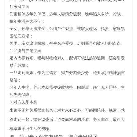
1. 家庭层面
伤害相伴多年的伴侣，多年夫妻情分破裂，晚年陷入争吵、冷战，
晚年生活鸡犬不宁；
子女、孙辈无法接受，亲情产生裂痕，被家人疏远、指责，家庭氛
围彻底崩塌；
邻里、亲友议论纷纷，半生名声受损，走到哪里都被人指指点点。
2. 经济与养老层面
婚内大额转账、赠与财物给对方，配偶可依法起诉追回，还会引发
财产纠纷；
一旦走到离婚，作为过错方，
财产分割会少分，还要承担精神损害
赔偿
；
老年人生病、养老本就需要彼此扶持，闹掰后，晚年无人照料，生
活失去保障。
3. 对方关系本身
来路不正的关系很难长久：对方未必真心，可能图陪伴、钱财；就
算走到一起，抛开滤镜后，也要面对新的矛盾、旁人非议，最终大
概率重蹈旧生活的覆辙。
四、第四步：分方向修复，彻底走出误区