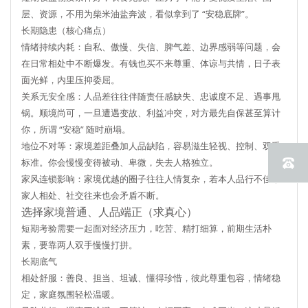
层、资源，不用为柴米油盐奔波，看似拿到了 “安稳底牌”。
长期隐患（核心痛点）
情绪持续内耗
：自私、傲慢、失信、脾气差、边界感弱等问题，会
在日常相处中不断爆发。有钱也买不来尊重、体谅与共情，日子表
面光鲜，内里压抑委屈。
关系无安全感
：人品差往往伴随责任感缺失、忠诚度不足、遇事甩
锅。顺境尚可，一旦遭遇变故、利益冲突，对方最先自保甚至算计
你，所谓 “安稳” 随时崩塌。
地位不对等
：家境差距叠加人品缺陷，容易滋生轻视、控制、双重
标准。你会慢慢变得被动、卑微，失去人格独立。
家风连锁影响
：家境优越的圈子往往人情复杂，若本人品行不佳，
家人相处、社交往来也会矛盾不断。
选择家境普通、人品端正（求真心）
短期考验
需要一起面对经济压力，吃苦、精打细算，前期生活朴
素，要靠两人双手慢慢打拼。
长期底气
相处舒服
：善良、担当、坦诚、懂得珍惜，彼此尊重包容，情绪稳
定，家庭氛围轻松温暖。