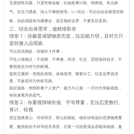
无原则性问题，只是性格短板：比如处事计较、情商低、有点娇
气、生活习惯差、待人不够热情等。👉 结论：可以结合自身需求权
衡，但必须提前沟通磨合，设定相处边界，不要盲目妥协。
三、结合自身需求，做精准取舍
情形 1：你极度渴望物质兜底，抗压能力弱，且对方只
是轻微人品瑕疵
可以尝试相处，但做好 3 件事：
守住人格独立
：不依附、不卑微，经济、社交、思想保持自主，不
要彻底沦为对方的附属。
提前立规则
：把相处底线、金钱使用、家庭分工、社交边界说清
楚，不纵容对方的坏毛病。
留好退路
：悄悄积累个人资产、能力与人脉，一旦对方突破底线，
有转身离开的底气。
情形 2：你重视情绪价值、平等尊重，无法忍受敷衍、
算计、轻视
坚定选择真心
。对你而言，舒心的相处、彼此珍惜远比优渥物质重
要。勉强留在不对等的关系里，日复一日的委屈会吞噬幸福感，最