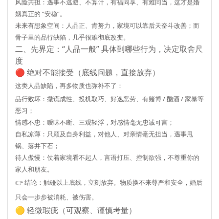
风险共担
：遇事不逃避、不算计，有福同享、有难同当，这才是婚
姻真正的 “安稳”。
未来有想象空间
：人品正、肯努力，家境可以靠后天奋斗改善；而
骨子里的品行缺陷，几乎很难彻底改变。
二、先界定：“人品一般” 具体到哪些行为，决定取舍尺
度
🔴 绝对不能接受（底线问题，直接放弃）
这类人品缺陷，再多物质也弥补不了：
品行败坏：撒谎成性、投机取巧、好逸恶劳、有赌博 / 酗酒 / 家暴等
恶习；
情感不忠：暧昧不断、三观轻浮，对感情毫无忠诚可言；
自私凉薄：只顾及自身利益，对他人、对亲情毫无担当，遇事甩
锅、落井下石；
待人傲慢：仗着家境看不起人，言语打压、控制欲强，不尊重你的
家人和朋友。
👉 结论：触碰以上底线，
立刻放弃
。物质换不来尊严和安全，婚后
只会一步步被消耗、被伤害。
🟡 轻微瑕疵（可观察、谨慎考量）