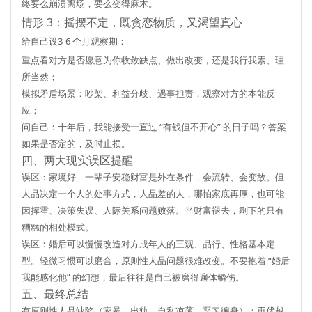
终要么崩溃离场，要么变得麻木。
情形 3：摇摆不定，既贪恋物质，又渴望真心
给自己设
3-6 个月观察期
：
重点看对方是否愿意为你收敛缺点、做出改变，还是我行我素、理
所当然；
模拟矛盾场景：吵架、利益分歧、遇事担责，观察对方的本能反
应；
问自己：十年后，我能接受一直过 “有钱但不开心” 的日子吗？答案
如果是否定的，及时止损。
四、两大现实误区提醒
误区：家境好 = 一辈子安稳
财富是外在条件，会流转、会变故。但
人品决定一个人的处事方式，人品差的人，哪怕家底再厚，也可能
因挥霍、决策失误、人际关系问题败落。当财富褪去，剩下的只有
糟糕的相处模式。
误区：婚后可以慢慢改造对方
成年人的三观、品行、性格基本定
型。轻微习惯可以磨合，原则性人品问题很难改变。不要抱着 “婚后
我能感化他” 的幻想，最后往往是自己被磨得遍体鳞伤。
五、最终总结
有原则性人品缺陷（家暴、出轨、自私凉薄、恶习缠身）
：再优越