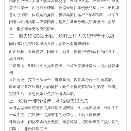
婚姻变成合租关系
夫妻零深度交流，没有仪式感、没有亲密，只剩
孩子和柴米。内心对被理解、被偏爱这件事慢慢绝望，一旦出现愿
意耐心倾听、体谅她的异性，很容易抓住这根 “情绪稻草”。从陌生
闲聊→吐槽婚姻→依赖陪伴，是数月甚至数年失望慢慢催生的结
果，很少无缘无故突然暧昧。
二、但失望≠必须出轨，还有三种人失望却坚守底线
同样身处失望婚姻里的女性，多数不会选择暧昧：
向内自救
：发展爱好、闺蜜圈、副业，把精神寄托放在自己身上，
填补孤独；
主动破冰
：明确和丈夫提出需求，协商改变相处模式，尽力修复婚
姻；
果断离场
：实在无法磨合，选择离婚，恢复单身再开启新感情。
暧昧是四条路里最利己的捷径：既舍不得现有家庭的安稳、经济、
完整生活，又想要婚外免费的情绪温暖。
三、还有一部分暧昧，和婚姻失望无关
本身贪恋新鲜感与被追捧
婚姻平淡安稳、丈夫体贴顾家，但耐不住
一成不变，沉迷异性追捧带来的虚荣心，主动上网撩骚。
环境富余、闲得空虚
物质无忧、无事可做，把暧昧当作平淡生活的
消遣，并非受婚姻亏待。