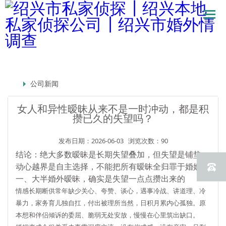
公司新闻
女人和异性暧昧从来不是一时冲动，都是积
攒已久的失望吗？
发布日期：2026-06-03
浏览次数：90
结论：绝大多数暧昧是长期失望叠加，但
失望是铺垫，
动心越界是自主选择，不能把所有暧昧全归罪于婚姻
。
一、大半婚外暧昧，确实是失望一点点攒出来的
情感长期断供
常年缺少关心、夸赞、谈心，遇事冷战、讲道理、冷
暴力，家务育儿独自扛，付出被理所当然，日积月累内心孤独。原
本想和伴侣倾诉的委屈、脆弱无处安放，慢慢在心里筑出缺口。