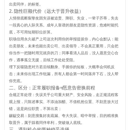
出卖同伴」的标签。
2. 隐性巨额代价（远大于晋升收益）
人情彻底断裂
挚友因失误被追责、降职、失业，一辈子芥蒂，失去
一段真心的人际关系。成年人靠谱的朋友是隐性资源，危难时能托
底，不可用短期职位折算。
职场信用永久破产
上司这次利用你的举报提拔你，内心会默认：
能
出卖朋友，未来也能出卖公司、出卖领导
，不会真正重用，只会把
你当作一把随时用完就弃的刀；同事看清人品后，没人愿意交心合
作，遇事孤立无援，后续工作处处受阻。
埋下反噬隐患
对方若后续翻身、手握你的短板，大概率会伺机反
击；未来你出现工作纰漏，所有人都会第一时间落井下石，没人帮
你兜底。
二、区分：正常履职报备≠恶意告密换前程
合规正常处理
：失误关乎公司重大财产、安全风险，走正规流程客
观上报，只陈述事实、不添油加醋、不借机抢位置、不刻意放大过
错，这是岗位职责，不算出卖；
龌龊交易
：刻意搜集好友疏漏、夸大失误、暗中举报，目的精准换
取晋升，属于踩着同伴牟利，突破做人底线。
三、遇到机会的两种稳妥选择