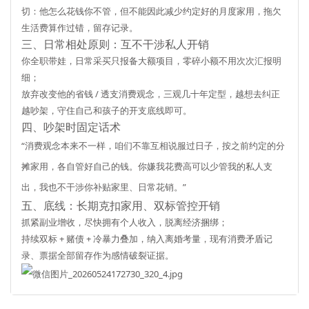
切：他怎么花钱你不管，但不能因此减少约定好的月度家用，拖欠
生活费算作过错，留存记录。
三、日常相处原则：互不干涉私人开销
你全职带娃，日常采买只报备大额项目，零碎小额不用次次汇报明
细；
放弃改变他的省钱 / 透支消费观念，三观几十年定型，越想去纠正
越吵架，守住自己和孩子的开支底线即可。
四、吵架时固定话术
“消费观念本来不一样，咱们不靠互相说服过日子，按之前约定的分
摊家用，各自管好自己的钱。你嫌我花费高可以少管我的私人支
出，我也不干涉你补贴家里、日常花销。”
五、底线：长期克扣家用、双标管控开销
抓紧副业增收，尽快拥有个人收入，脱离经济捆绑；
持续双标 + 赌债 + 冷暴力叠加，纳入离婚考量，现有消费矛盾记
录、票据全部留存作为感情破裂证据。