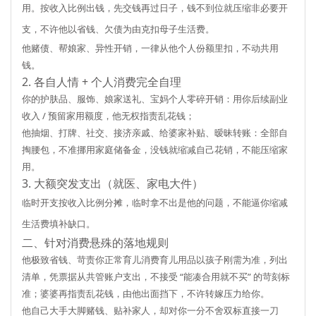
用。按收入比例出钱，
先交钱再过日子，钱不到位就压缩非必要开
支
，不许他以省钱、欠债为由克扣母子生活费。
他赌债、帮娘家、异性开销，一律从他个人份额里扣，不动共用
钱。
2. 各自人情 + 个人消费完全自理
你的护肤品、服饰、娘家送礼、宝妈个人零碎开销：用你后续副业
收入 / 预留家用额度，他无权指责乱花钱；
他抽烟、打牌、社交、接济亲戚、给婆家补贴、暧昧转账：全部自
掏腰包，不准挪用家庭储备金，没钱就缩减自己花销，不能压缩家
用。
3. 大额突发支出（就医、家电大件）
临时开支按收入比例分摊，临时拿不出是他的问题，不能逼你缩减
生活费填补缺口。
二、针对消费悬殊的落地规则
他极致省钱、苛责你正常育儿消费
育儿用品以孩子刚需为准，列出
清单，凭票据从共管账户支出，不接受 “能凑合用就不买” 的苛刻标
准；婆婆再指责乱花钱，由他出面挡下，不许转嫁压力给你。
他自己大手大脚赌钱、贴补家人，却对你一分不舍
双标直接一刀