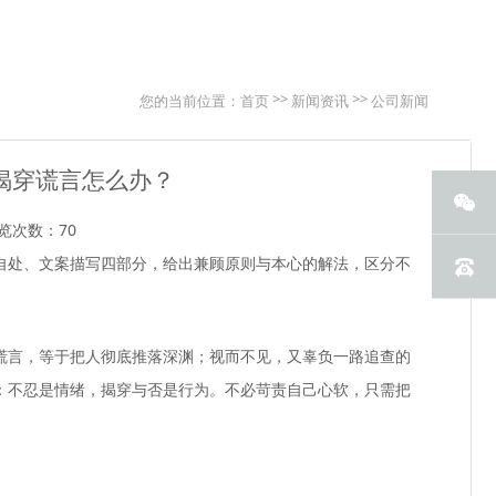
>>
>>
您的当前位置：
首页
新闻资讯
公司新闻
揭穿谎言怎么办？
览次数：70
自处、文案描写
四部分，给出兼顾原则与本心的解法，区分不
谎言，等于把人彻底推落深渊；视而不见，又辜负一路追查的
：
不忍是情绪，揭穿与否是行为
。不必苛责自己心软，只需把