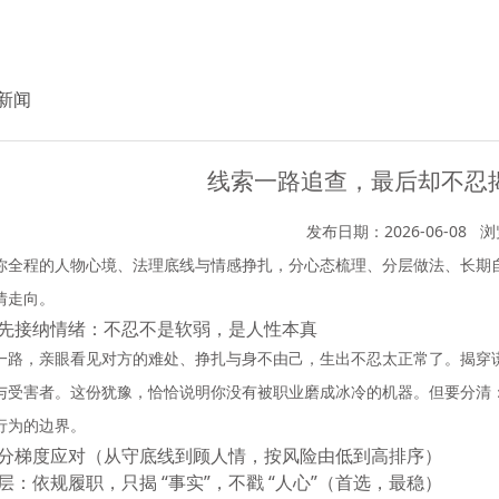
新闻
线索一路追查，最后却不忍
发布日期：2026-06-08
浏
你全程的人物心境、法理底线与情感挣扎，分
心态梳理、分层做法、长期
情走向。
先接纳情绪：不忍不是软弱，是人性本真
一路，亲眼看见对方的难处、挣扎与身不由己，生出不忍太正常了。揭穿
与受害者。
这份犹豫，恰恰说明你没有被职业磨成冰冷的机器
。但要分清
行为的边界。
分梯度应对（从守底线到顾人情，按风险由低到高排序）
层：依规履职，只揭 “事实”，不戳 “人心”（首选，最稳）