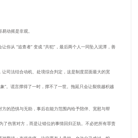
。
容易动摇是非观。
你从 “追查者” 变成 “共犯”，最后两个人一同坠入泥潭，善
，让司法结合动机、处境综合判定，这是制度层面最大的宽
假象”。谎言撑得了一时，撑不了一世。拖延只会让裂痕越积越
对方的恐惧与无助，事后在能力范围内给予陪伴、宽慰与帮
为了伤害对方，而是让错位的事情回归正轨。不必把所有罪责