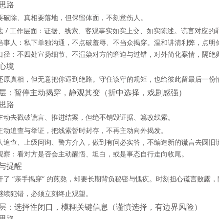
思路
要破除、真相要落地，但
保留体面，不刻意伤人
。
法 / 工作层面：证据、线索、客观事实如实上交、如实陈述。谎言对应
当事人：私下单独沟通，不点破羞辱、不当众揭穿。温和讲清利弊，点明
口径：不四处宣扬细节、不渲染对方的窘迫与过错，对外简化案情，隔绝
心境
还原真相，但无意把你逼到绝路。守住该守的规矩，也给彼此留最后一份
层：暂停主动揭穿，静观其变（折中选择，戏剧感强）
思路
主动去戳破谎言、推进结案，但
绝不销毁证据、篡改线索
。
主动追查与举证，把线索暂时封存，不再主动向外揭发。
人追查、上级问询、警方介入，做到
有问必实答
，不编造新的谎言去圆旧
观察：看对方是否会主动醒悟、坦白，或是事态自行走向收尾。
与提醒
开了 “亲手揭穿” 的煎熬，却要长期背负秘密与愧疚。时刻担心谎言败露
继续犯错，必须立刻终止观望。
层：选择性闭口，模糊关键信息（谨慎选择，有边界风险）
思路