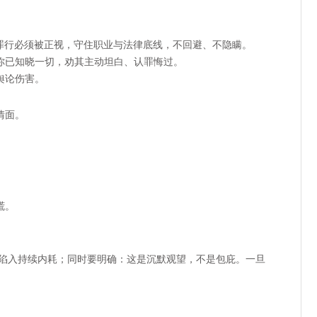
的罪行必须被正视，守住职业与法律底线，不回避、不隐瞒。
你已知晓一切，劝其主动坦白、认罪悔过。
舆论伤害。
情面。
谎。
，陷入持续内耗；同时要明确：这是
沉默观望
，不是包庇。一旦