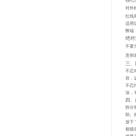
对外
红线
适用
弊端
绝对
不要
意彻
三、
不忍
容，
不忍
深，
四、
拆分
助。
放下 
都揽