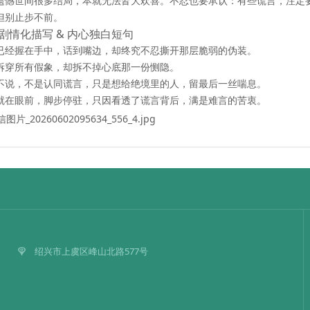
遗憾
世间很多结局，本就无法皆大欢喜。不忍也要承认：有些谎言，注定
但别止步不前。
剧情化描写 & 内心独白短句
已经握在手中，话到嘴边，却终究不忍撕开那层脆弱的伪装。
拆穿所有假象，却拆不掉心底那一份恻隐。
不说，不是认同谎言，只是想给绝境里的人，留最后一丝喘息。
就在眼前，脚步停驻，只因看透了谎言背后，满是难言的苦衷。
绍兴市上虞区峰山北路577号