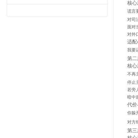
核心
谎言
对司
面对
对外
适配
我要
第二
核心
不再
停止
若旁
暗中
代价
你躲
对方
第三
核心