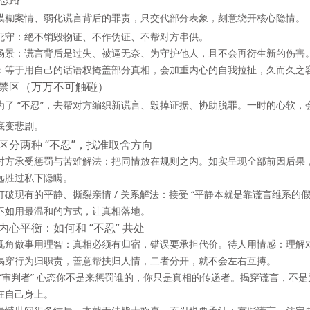
模糊案情、弱化谎言背后的罪责，只交代部分表象，刻意绕开核心隐情。
死守：绝不销毁物证、不作伪证、不帮对方串供。
场景：谎言背后是过失、被逼无奈、为守护他人，且不会再衍生新的伤害
：等于用自己的话语权掩盖部分真相，会加重内心的自我拉扯，久而久之
禁区（万万不可触碰）
为了 “不忍”，去帮对方编织新谎言、毁掉证据、协助脱罪。一时的心软，会让
底变悲剧。
区分两种 “不忍”，找准取舍方向
对方承受惩罚与苦难
解法：把同情放在规则之内。如实呈现全部前因后果
远胜过私下隐瞒。
打破现有的平静、撕裂亲情 / 关系
解法：接受 “平静本就是靠谎言维系的
不如用最温和的方式，让真相落地。
内心平衡：如何和 “不忍” 共处
视角
做事用理智：真相必须有归宿，错误要承担代价。待人用情感：理解
揭穿行为归职责，善意帮扶归人情，二者分开，就不会左右互搏。
“审判者” 心态
你不是来惩罚谁的，你只是
真相的传递者
。揭穿谎言，不是
在自己身上。