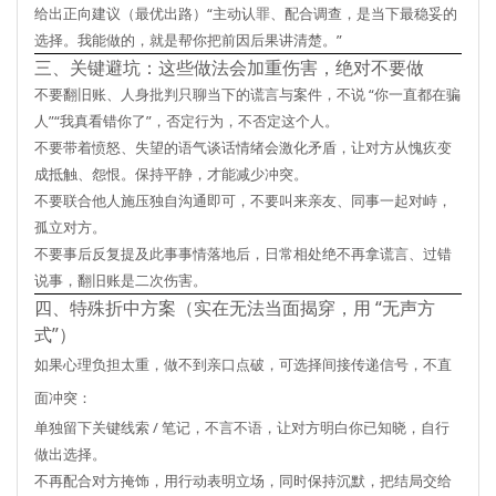
给出正向建议（最优出路）“主动认罪、配合调查，是当下最稳妥的
选择。我能做的，就是帮你把前因后果讲清楚。”
三、关键避坑：这些做法会加重伤害，绝对不要做
不要翻旧账、人身批判
只聊当下的谎言与案件，不说 “你一直都在骗
人”“我真看错你了”，否定行为，不否定这个人。
不要带着愤怒、失望的语气谈话
情绪会激化矛盾，让对方从愧疚变
成抵触、怨恨。保持平静，才能减少冲突。
不要联合他人施压
独自沟通即可，不要叫来亲友、同事一起对峙，
孤立对方。
不要事后反复提及此事
事情落地后，日常相处绝不再拿谎言、过错
说事，翻旧账是二次伤害。
四、特殊折中方案（实在无法当面揭穿，用 “无声方
式”）
如果心理负担太重，做不到亲口点破，可选择
间接传递信号
，不直
面冲突：
单独留下关键线索 / 笔记，不言不语，让对方明白你已知晓，自行
做出选择。
不再配合对方掩饰，用行动表明立场，同时保持沉默，把结局交给