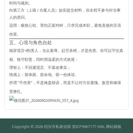
时间与规则。
向第三方（上级 / 办案人员）如实提交材料，但全程不参与对当事
人的质问。
适用
：极致心软、害怕正面对峙，只求完成本职，避免直接的言语
伤害。
五、心境与角色自处
揭穿谎言≠伤害人，
当众羞辱、赶尽杀绝，才是伤害
。你可以守住真
相、恪守职责，同时用温柔的方式收尾：
理智上：不回避谎言、不篡改事实；
情感上：留体面、留余地、留一份体谅。
所谓 “不伤害”，不是掩盖错误，而是
不让对方在羞愧、敌意和难堪
里挣扎
。
Copyright © 2026 绍兴市私家侦探
浙ICP9967177
XML
网站模板