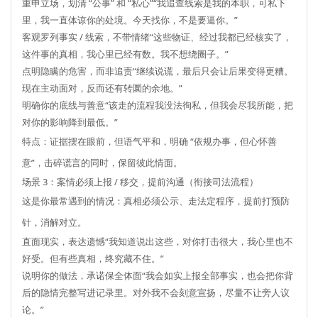
重申立场，划清 “公事” 和 “私心”“我追查线索是我的本职，可私下
里，我一直体谅你的处境。今天找你，不是要逼你。”
客观罗列事实 / 线索，不带情绪“这些物证、经过我都已经核实了，
这件事的真相，我心里已经有数。我不想绕圈子。”
点明隐瞒的危害，而非追责“继续说谎，最后只会让后果变得更糟。
现在主动面对，反而还有转圜的余地。”
明确你的底线与善意“该走的流程我没法徇私，但我会尽我所能，把
对你的影响降到最低。”
特点
：证据摆在眼前，但语气平和，明确 “依规办事，但心怀善
意”，击碎谎言的同时，保留彼此情面。
场景 3：案情必须上报 / 移交，提前沟通（衔接司法流程）
这是你最常遇到的情况：真相必须公示、走法定程序，提前打预防
针，消解对立。
直面现实，表达遗憾“我知道说出这些，对你打击很大，我心里也不
好受。但有些真相，终究藏不住。”
说明你的做法，承诺保全体面“我会如实上报全部事实，也会把你背
后的隐情完整写进记录里。对外我不会刻意宣扬，尽量不让旁人议
论。”