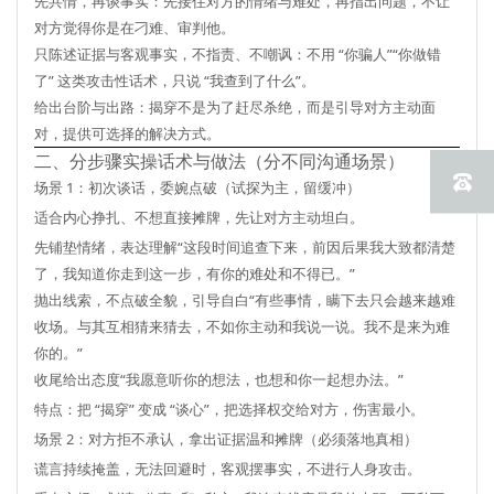
先共情，再谈事实
：先接住对方的情绪与难处，再指出问题，不让
对方觉得你是在刁难、审判他。
只陈述证据与客观事实，不指责、不嘲讽
：不用 “你骗人”“你做错
了” 这类攻击性话术，只说 “我查到了什么”。
给出台阶与出路
：揭穿不是为了赶尽杀绝，而是引导对方主动面
对，提供可选择的解决方式。
二、分步骤实操话术与做法（分不同沟通场景）
场景 1：初次谈话，委婉点破（试探为主，留缓冲）
适合内心挣扎、不想直接摊牌，先让对方主动坦白。
先铺垫情绪，表达理解“这段时间追查下来，前因后果我大致都清楚
了，我知道你走到这一步，有你的难处和不得已。”
抛出线索，不点破全貌，引导自白“有些事情，瞒下去只会越来越难
收场。与其互相猜来猜去，不如你主动和我说一说。我不是来为难
你的。”
收尾给出态度“我愿意听你的想法，也想和你一起想办法。”
特点
：把 “揭穿” 变成 “谈心”，把选择权交给对方，伤害最小。
场景 2：对方拒不承认，拿出证据温和摊牌（必须落地真相）
谎言持续掩盖，无法回避时，客观摆事实，不进行人身攻击。