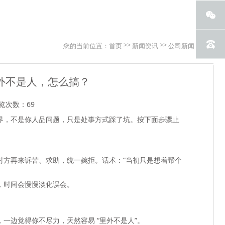
>>
>>
您的当前位置：
首页
新闻资讯
公司新闻
外不是人，怎么搞？
览次数：69
界，不是你人品问题，只是处事方式踩了坑
。按下面步骤止
对方再来诉苦、求助，统一婉拒。话术：“当初只是想着帮个
，时间会慢慢淡化误会。
一边觉得你不尽力，天然容易 “里外不是人”。