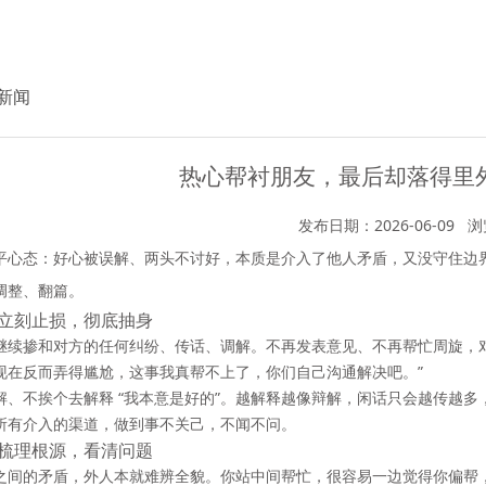
新闻
热心帮衬朋友，最后却落得里
发布日期：2026-06-09
浏
平心态：
好心被误解、两头不讨好，本质是介入了他人矛盾，又没守住边
调整、翻篇。
立刻止损，彻底抽身
继续掺和对方的任何纠纷、传话、调解。不再发表意见、不再帮忙周旋，
现在反而弄得尴尬，这事我真帮不上了，你们自己沟通解决吧。”
解、不挨个去解释 “我本意是好的”。越解释越像辩解，闲话只会越传越多
所有介入的渠道，做到
事不关己，不闻不问
。
梳理根源，看清问题
之间的矛盾，外人本就难辨全貌。你站中间帮忙，很容易一边觉得你偏帮，