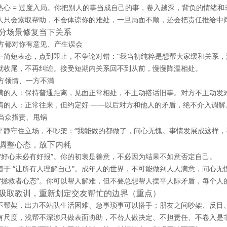
热心 = 过度入局。你把别人的事当成自己的事，卷入越深，背负的情绪和
人只会索取帮助，不会体谅你的难处，一旦局面不顺，还会把责任推给中
分场景修复当下关系
 双方都对你有意见、产生误会
一简短表态，点到即止，不争论对错：“我当初纯粹是想帮大家缓和关系，
就收尾，不再纠缠。接受短期内关系回不到从前，慢慢降温相处。
一方领情、一方不满
满的人：保持普通距离，见面正常相处，不主动搭话旧事。对方不主动发
情的人：正常往来，但约定好 ——
以后对方和他人的矛盾，绝不介入调解
被当众指责、甩锅
平静守住立场，不吵架：“我能做的都做了，问心无愧。事情发展成这样，
调整心态，放下内耗
 “好心未必有好报”。你的初衷是善意，不必因为结果不如意否定自己。
着于 “让所有人理解自己”。成年人的世界，不可能做到人人满意，问心无
 “拯救者心态”。你可以帮人解难，但不要总想帮人摆平人际矛盾，每个人
吸取教训，重新划定交友帮忙的边界（重点）
不帮架，出力不站队
生活困难、急事琐事可以搭手；
朋友之间吵架、反目
有尺度，浅帮不深涉
只做表面协助，不替人做决定、不担责任、不卷入是