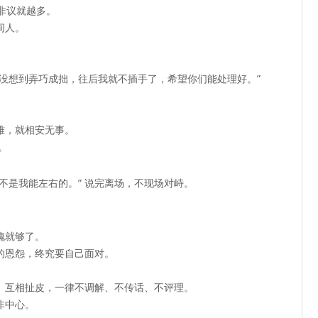
非议就越多。
间人。
没想到弄巧成拙，往后我就不插手了，希望你们能处理好。”
难，就相安无事。
。
不是我能左右的。” 说完离场，不现场对峙。
愧就够了。
的恩怨，终究要自己面对。
、互相扯皮，一律不调解、不传话、不评理
。
非中心。