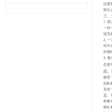
过度
部分
三、
1.
一对
说完
2. 
对不
对领
3. 
态度
四、
接受
别执
丢掉
五、
帮事
帮忙