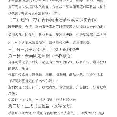
不当得利
依靠你的名气产生的全部营业收入、佣金、差价、回扣，
属于无合法依据获取的利益，你有权主张全额返还对应收益（按市
场代言 / 渠道分成标准核算）
。
（二）违约（存在合作沟通记录即成立事实合作）
聊天记录、合照、联合宣传素材可以证明双方达成口头合作约定：
借用名气共同盈利、收益共享。获利后失联、拒绝结算属于单方违
约，可起诉要求清算盈利、赔偿商誉损失、维权律师费。
三、分三步落地处理，止损 + 追回损失
第一步：全面固定证据（维权核心）
合作沟通记录：对方主动提出借用你的名气、联名宣传、承诺分红
的聊天、录音；
侵权宣传素材：短视频、海报、朋友圈、商品标题、直播间话术
（证明刻意绑定你的名气引流）；
盈利凭证：对方订单、收款流水、带货销量、广告报价，核算获利
总额；
失联证据：拉黑、不回复消息、拒绝对账记录。
第二步：正式书面催告（文字留痕）
模板可直接发送：“此前你借助我的个人名气、口碑做商业引流接