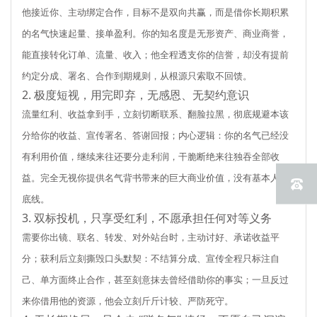
他接近你、主动绑定合作，目标不是双向共赢，而是借你长期积累
的名气快速起量、接单盈利。你的知名度是无形资产、商业商誉，
能直接转化订单、流量、收入；他全程透支你的信誉，却没有提前
约定分成、署名、合作到期规则，从根源只索取不回馈。
2. 极度短视，用完即弃，无感恩、无契约意识
流量红利、收益拿到手，立刻切断联系、翻脸拉黑，彻底规避本该
分给你的收益、宣传署名、答谢回报；内心逻辑：你的名气已经没
有利用价值，继续来往还要分走利润，干脆断绝来往独吞全部收
益。完全无视你提供名气背书带来的巨大商业价值，没有基本人情
底线。
3. 双标投机，只享受红利，不愿承担任何对等义务
需要你出镜、联名、转发、对外站台时，主动讨好、承诺收益平
分；获利后立刻撕毁口头默契：不结算分成、宣传全程只标注自
己、单方面终止合作，甚至刻意抹去曾经借助你的事实；一旦反过
来你借用他的资源，他会立刻斤斤计较、严防死守。