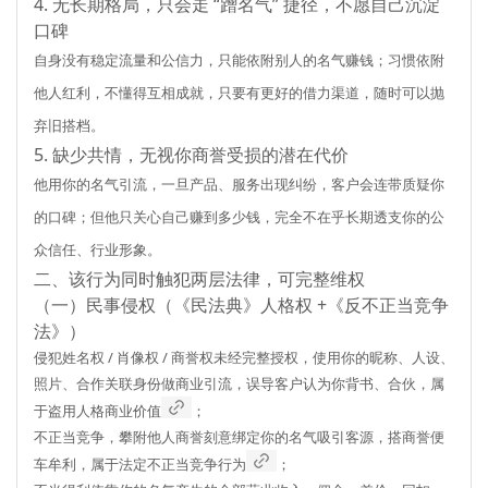
4. 无长期格局，只会走 “蹭名气” 捷径，不愿自己沉淀
口碑
自身没有稳定流量和公信力，只能依附别人的名气赚钱；习惯依附
他人红利，不懂得互相成就，只要有更好的借力渠道，随时可以抛
弃旧搭档。
5. 缺少共情，无视你商誉受损的潜在代价
他用你的名气引流，一旦产品、服务出现纠纷，客户会连带质疑你
的口碑；但他只关心自己赚到多少钱，完全不在乎长期透支你的公
众信任、行业形象。
二、该行为同时触犯两层法律，可完整维权
（一）民事侵权（《民法典》人格权 +《反不正当竞争
法》）
侵犯姓名权 / 肖像权 / 商誉权
未经完整授权，使用你的昵称、人设、
照片、合作关联身份做商业引流，误导客户认为你背书、合伙，属
于盗用人格商业价值
；
不正当竞争，攀附他人商誉
刻意绑定你的名气吸引客源，搭商誉便
车牟利，属于法定不正当竞争行为
；