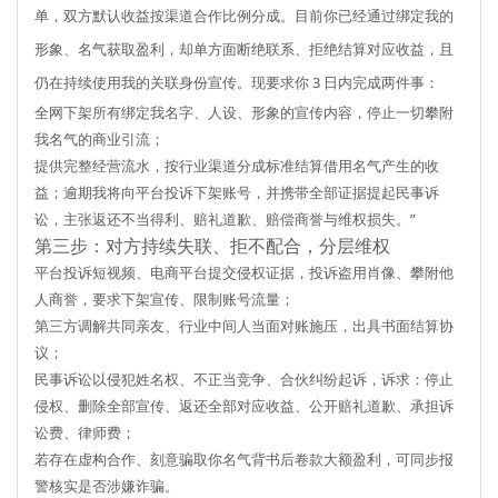
单，双方默认收益按渠道合作比例分成。目前你已经通过绑定我的
形象、名气获取盈利，却单方面断绝联系、拒绝结算对应收益，且
仍在持续使用我的关联身份宣传。现要求你 3 日内完成两件事：
全网下架所有绑定我名字、人设、形象的宣传内容，停止一切攀附
我名气的商业引流；
提供完整经营流水，按行业渠道分成标准结算借用名气产生的收
益；逾期我将向平台投诉下架账号，并携带全部证据提起民事诉
讼，主张返还不当得利、赔礼道歉、赔偿商誉与维权损失。”
第三步：对方持续失联、拒不配合，分层维权
平台投诉
短视频、电商平台提交侵权证据，投诉盗用肖像、攀附他
人商誉，要求下架宣传、限制账号流量；
第三方调解
共同亲友、行业中间人当面对账施压，出具书面结算协
议；
民事诉讼
以侵犯姓名权、不正当竞争、合伙纠纷起诉，诉求：停止
侵权、删除全部宣传、返还全部对应收益、公开赔礼道歉、承担诉
讼费、律师费；
若存在虚构合作、刻意骗取你名气背书后卷款大额盈利，可同步报
警核实是否涉嫌诈骗。