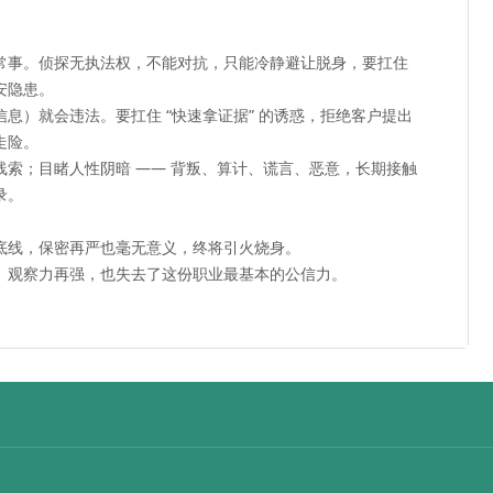
常事。侦探无执法权，不能对抗，只能冷静避让脱身，要扛住
安隐患。
息）就会违法。要扛住 “快速拿证据” 的诱惑，拒绝客户提出
走险。
索；目睹人性阴暗 —— 背叛、算计、谎言、恶意，长期接触
录。
底线，保密再严也毫无意义，终将引火烧身。
、观察力再强，也失去了这份职业最基本的公信力。