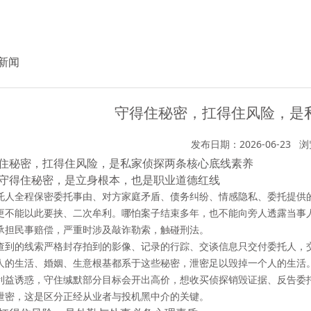
新闻
守得住秘密，扛得住风险，是
发布日期：2026-06-23
浏
住秘密，扛得住风险，是私家侦探两条核心底线素养
守得住秘密，是立身根本，也是职业道德红线
托人全程保密
委托事由、对方家庭矛盾、债务纠纷、情感隐私、委托提供
更不能以此要挟、二次牟利。哪怕案子结束多年，也不能向旁人透露当事
承担民事赔偿，严重时涉及敲诈勒索，触碰刑法。
查到的线索严格封存
拍到的影像、记录的行踪、交谈信息只交付委托人，
人的生活、婚姻、生意根基都系于这些秘密，泄密足以毁掉一个人的生活
利益诱惑，守住缄默
部分目标会开出高价，想收买侦探销毁证据、反告委
泄密，这是区分正经从业者与投机黑中介的关键。