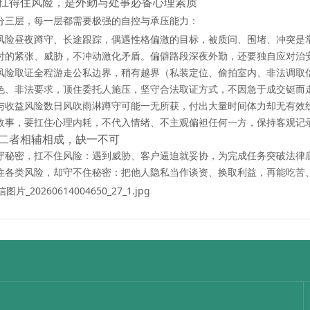
扛得住风险，是外勤与处事必备心理素质
分三层，每一层都需要极强的自控与承压能力：
风险
昼夜蹲守、长途跟踪，偶遇性格偏激的目标，被质问、围堵、冲突是
时的紧张、威胁，不冲动激化矛盾。偏僻路段深夜外勤，还要独自应对治
风险
取证全程游走公私边界，稍有越界（私装定位、偷拍室内、非法调取信
色、非法要求，顶住委托人施压，坚守合法取证方式，不因急于成交铤而
与收益风险
数日风吹雨淋蹲守可能一无所获，付出大量时间体力却无有效线
故事，要扛住心理内耗，不代入情绪、不主观偏袒任何一方，保持客观记
二者相辅相成，缺一不可
守秘密，扛不住风险：遇到威胁、客户逼迫就妥协，为完成任务突破法律
住各类风险，却守不住秘密：把他人隐私当作谈资、换取利益，再能吃苦