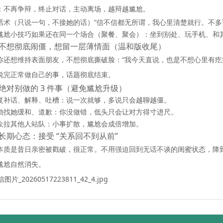
：
不再争辩，终止对话，主动离场
，越辩越尴尬。
话术（只说一句，不接她的话）“信不信都无所谓，我心里清楚就行。不多
尴尬小技巧如果还在同一个场合（聚餐、聚会）：坐到别处、玩手机、和
不想彻底闹僵，想留一层薄情面（温和版收尾）
你还想维持表面朋友，不想彻底撕破脸：“我今天直说，也是不想心里有疙
说完正常做自己的事，话题彻底结束。
绝对别做的 3 件事（避免尴尬升级）
复补话、解释、吐槽：说一次就够，多说只会越聊越僵。
动找她缓和、道歉：你没做错，低头只会让对方得寸进尺。
众拉其他人站队：小事扩散，尴尬会成倍增加。
长期心态：接受 “关系回不到从前”
本质是
昔日亲密被戳破
，很正常。不用强迫回到无话不谈的闺蜜状态，降
尴尬自然消失。