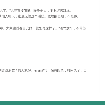
说了。”说完直接闭嘴、转身走人，
不要继续对线
。
其他人聊天，彻底无视这个话题。尴尬的是她，不是你。
瘩。大家往后各自安好，就别再这样了。”语气放平，不带怒
到
普通朋友 / 熟人
就好。表面客气、保持距离，时间久了，当