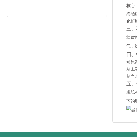
核心
终结
化解
三、
适合
气，
四、
别反
别主
别当
五、
尴尬
下的