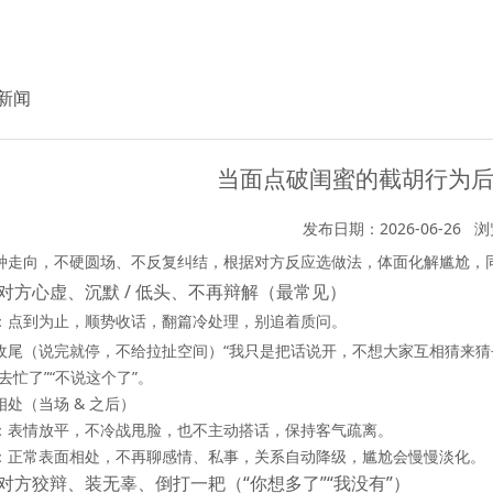
新闻
当面点破闺蜜的截胡行为
发布日期：2026-06-26
浏
种走向，
不硬圆场、不反复纠结
，根据对方反应选做法，体面化解尴尬，
对方心虚、沉默 / 低头、不再辩解（最常见）
：
点到为止，顺势收话，翻篇冷处理
，别追着质问。
收尾（说完就停，不给拉扯空间）“我只是把话说开，不想大家互相猜来猜去
去忙了”“不说这个了”。
相处（当场 & 之后）
：表情放平，不冷战甩脸，也不主动搭话，保持客气疏离。
：正常表面相处，不再聊感情、私事，关系自动降级，尴尬会慢慢淡化。
对方狡辩、装无辜、倒打一耙（“你想多了”“我没有”）