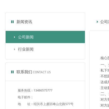
新闻资讯
公司
公司新闻
行业新闻
核心
一、
私下
联系我们
CONTACT US
不想
达成
主动
服务热线：13486575777
二、
电子邮件：
对方
地 址：绍兴市上虞区峰山北路577号
对方