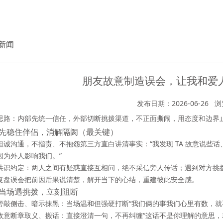
新闻
朋友故意制造误会，让我和爱
发布日期：2026-06-26
浏
思路：
内部先统一信任，外部切断挑拨渠道，不正面撕闹，用态度和边界
先稳住伴侣，消解隔阂（最关键）
坦诚沟通，不指责、不抱怨第三方直白讲清事实：“我发现 TA 故意说些
因为外人影响我们。”
共识约定：
两人之间有疑惑直接互相问，绝不采信旁人传话
；遇到对方挑
复盘误会把前因后果说清楚，解开当下的心结，重建彼此安全感。
当场遇挑拨，立刻阻断
旁敲侧击、暗示抹黑：当场温和但强硬打断“我们俩的事我们心里有数，就
故意断章取义、搬话：直接澄清一句，不再纠缠“这话不是你理解的意思，