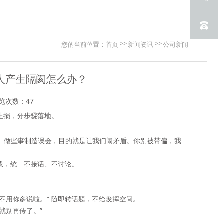
>>
>>
您的当前位置：
首页
新闻资讯
公司新闻
人产生隔阂怎么办？
览次数：47
止损
，分步骤落地。
话、做些事制造误会，目的就是让我们闹矛盾。你别被带偏，我
拨，统一不接话、不讨论。
不用你多说啦。” 随即转话题，不给发挥空间。
就别再传了。”