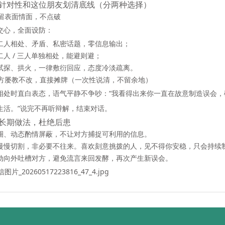
针对性和这位朋友划清底线（分两种选择）
 想留表面情面，不点破
交心，全面设防：
二人相处、矛盾、私密话题，零信息输出；
二人 / 三人单独相处，能避则避；
试探、拱火，一律敷衍回应，态度冷淡疏离。
 对方屡教不改，直接摊牌（一次性说清，不留余地）
相处时直白表态，语气平静不争吵：“我看得出来你一直在故意制造误会
生活。”说完不再听辩解，结束对话。
长期做法，杜绝后患
圈、动态酌情屏蔽，不让对方捕捉可利用的信息。
慢慢切割，非必要不往来。喜欢刻意挑拨的人，见不得你安稳，只会持续
动向外吐槽对方，避免流言来回发酵，再次产生新误会。