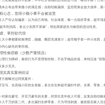
成本占有会带来微小的满足感；自助结账漏洞、监控死角会放大侥幸，第
 特权心态，觉得小额小事不会被追责
富人产生认知偏差：认为自己有钱、社会体面，偷一点低价零食，超市顶
“超市利润高，拿点小东西不算偷”，弱化商家损失与偷窃的违法性质。
 空虚、掌控欲代偿
上大小事都要权衡博弈，婚姻、圈层充满算计；超市顺手拿一件小东西，
补内心缺失的掌控感。
 病理性偷窃癖（少数严重情况）
心理行为障碍，偷窃行为不受理智控制，不在乎物品价值，单纯沉迷 “窃取
富多少无关。
现实真实案例佐证
警方都曝光过同类案件：
开宝马、住高端小区的女老板，多次在生鲜超市漏扫牛奶、水果、零食，单
一对家住豪宅、开百万豪车的夫妻，经营生意年收入可观，反复自助结账
年入千万的富二代，多次漏扫生鲜零食，只为寻找刺激，被抓获后家人完