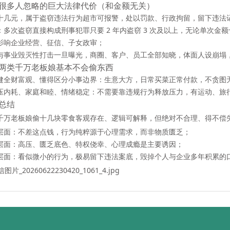
很多人忽略的巨大法律代价（和金额无关）
十几元，属于盗窃违法行为
超市可报警，处以罚款、行政拘留，留下违法
：多次盗窃直接构成刑事犯罪
只要 2 年内盗窃 3 次及以上，无论单次
影响企业经营、征信、子女政审；
与事业毁灭性打击一旦曝光，商圈、客户、员工全部知晓，体面人设崩塌
两类千万老板娘基本不会偷东西
健全财富观、懂得区分小事边界：生意大方，日常买菜正常付款，不贪图
压内耗、家庭和睦、情绪稳定：不需要靠违规行为释放压力，有运动、旅
总结
千万老板娘偷十几块零食
客观存在、逻辑可解释，但绝对不合理、得不偿
层面：不差这点钱，行为纯粹源于心理需求，而非物质匮乏；
层面：高压、匮乏底色、特权侥幸、心理成瘾是主要诱因；
层面：看似微小的行为，极易留下违法案底，毁掉个人与企业多年积累的