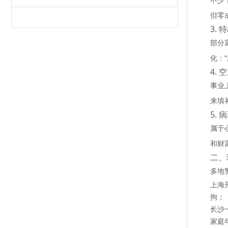
但零
3.
部分
化：
4.
事业
来填
5.
属于
和财
二、
多地
上海
拘；
长沙
家庭