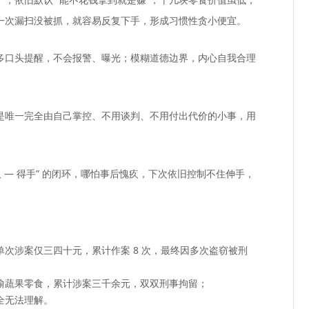
一次漏扫没被抓，就容易反复下手，形成习惯性贪小便宜。
多口头提醒，不会报警、曝光；模糊道德边界，内心自我合理
是唯一完全由自己掌控、不用谈判、不用付出代价的小事，用
 — 得手” 的闭环，哪怕事后愧疚，下次依旧控制不住伸手，
次涉案仅三四十元，累计作案 8 次，最终因
多次盗窃
被刑
偷蔬果零食，累计涉案三千余元，双双刑事拘留；
全无法理解。