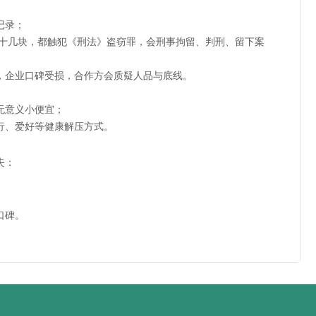
记录；
金额十几块，都触犯《刑法》盗窃罪，会刑事拘留、判刑、留下案
，企业口碑受损，合作方会质疑人品与底线。
无意义小便宜；
行、爱好等健康解压方式。
失
：
口碑。