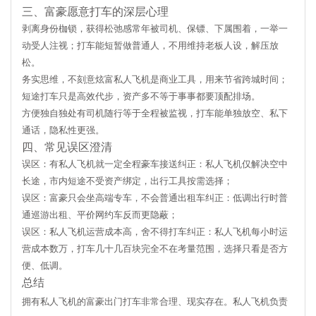
三、富豪愿意打车的深层心理
剥离身份枷锁，获得松弛感
常年被司机、保镖、下属围着，一举一
动受人注视；打车能短暂做普通人，不用维持老板人设，解压放
松。
务实思维，不刻意炫富
私人飞机是商业工具，用来节省跨城时间；
短途打车只是高效代步，资产多不等于事事都要顶配排场。
方便独自独处
有司机随行等于全程被监视，打车能单独放空、私下
通话，隐私性更强。
四、常见误区澄清
误区：有私人飞机就一定全程豪车接送纠正：私人飞机仅解决空中
长途，市内短途不受资产绑定，出行工具按需选择；
误区：富豪只会坐高端专车，不会普通出租车纠正：低调出行时普
通巡游出租、平价网约车反而更隐蔽；
误区：私人飞机运营成本高，舍不得打车纠正：私人飞机每小时运
营成本数万，打车几十几百块完全不在考量范围，选择只看是否方
便、低调。
总结
拥有私人飞机的富豪出门打车
非常合理、现实存在
。私人飞机负责