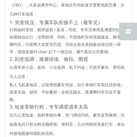
（FBO），大多远离市中心。落地后市内短途才需要地面交通，分
几种打车场景：
1. 突发状况，专属车队衔接不上（最常见）
行程临时变动、航班提前 / 延误，司机、专车没来得及调度到位；
短期独自出行，没带助理、司机，不想临时安排高端接送，随手叫
网约车；印度两大首富安巴尼、马恒达曾在美国参会错过统一班
车，现场直接叫 Uber 赶下一场活动，属于真实公开案例。
2. 刻意低调，规避排场、偷拍、围观
出席市井小店、老街、小众饭局、私下约会，不想开豪车、带司机
引人注意：
私人飞机落地后，让助理把豪车停远，自己单独打车前往目的地；
逛菜市场、胡同、平价餐馆，全程无随从，普通网约车完全不显
眼。
3. 短途零散行程，专车调度成本太高
仅几公里短途、临时单独办事，专门调动司机、豪车反而麻烦；比
如落地后只想去附近咖啡馆、便利店，几分钟路程直接打车，省去
对接地面接待团队的流程。