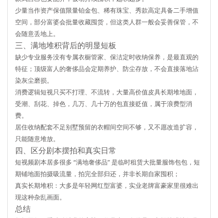
少量当作资产保值限量铂金包、稀有珠宝、秀款高定具备二手增值
空间，部分富婆会批量收藏囤货，但这类人群一般会妥善保管，不
会随意丢地上。
三、满地堆积背后的明显短板
缺少专业服务没有专属衣橱管家、保洁定时收纳保养，是最直观的
特征；顶级富人的奢侈品会定期养护、防尘存放，不会直接落地沾
染灰尘磨损。
消费逻辑短视只买不打理、不流转，大量高价值皮具长期堆地面，
受潮、刮花、掉色，几万、几十万的包直接贬值，属于浪费型消
费。
居住收纳配套不足别墅预留的衣帽间空间不够，又不愿改造扩容，
只能随意堆放。
四、区分剧本摆拍和真实日常
短视频剧本居多很多 “满地奢侈品” 是临时租赁大批量服饰包包，短
期铺地面拍摄吸流量，拍完全部归还，并非长期自家囤积；
真实长期堆积：大多是年轻网红型富婆，实业老牌富豪家里很难出
现这种杂乱画面。
总结