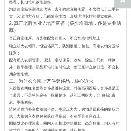
整理，长期堆积越堆越多。
淘汰速度极快潮流迭代快，去年的款直接闲置，不舍得低价二手转
卖，又没地方存放，只能随意堆放，形成满地衣帽的视觉效果。
2. 真正老牌实业 / 地产富婆（极少堆满地，多是专业储
藏）
真正身家雄厚、有完整配套的富人，不会乱糟糟堆地上：
独立超大衣帽间、恒温储藏间、防潮展柜，包包、高定衣物分区域
陈列；
配有私人衣橱管家、保洁，定期保养、收纳、除尘；只有一种例
外：换季整理、新品开箱时临时堆放，整理完毕立刻归位，不会长
期杂乱堆积。
二、为什么会囤上万件奢侈品，核心诉求
人设投资
网红名媛靠奢侈品维持流量、对接高端圈层，奢侈品是工
作道具，不是单纯穿搭；数量越多，越能证明财力，方便结识富
豪、承接商务。
情绪消费填补空虚
婚姻平淡、事业压力大，购物是最直接的解压方
式，大量购入衣物包包获得满足感，不在乎是否穿得上。
圈层攀比心理
闺蜜、圈内人互相比拼限量款、高定数量，别人有的
款式自己也要配齐，被动持续囤积，越积越多。