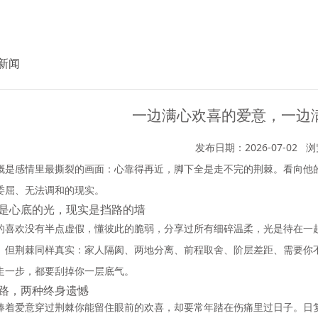
新闻
一边满心欢喜的爱意，一边
发布日期：2026-07-02
浏
概是感情里最撕裂的画面：心靠得再近，脚下全是走不完的荆棘。看向他
委屈、无法调和的现实。
是心底的光，现实是挡路的墙
的喜欢没有半点虚假，懂彼此的脆弱，分享过所有细碎温柔，光是待在一
。但荆棘同样真实：家人隔阂、两地分离、前程取舍、阶层差距、需要你
走一步，都要刮掉你一层底气。
路，两种终身遗憾
捧着爱意穿过荆棘你能留住眼前的欢喜，却要常年踏在伤痛里过日子。日