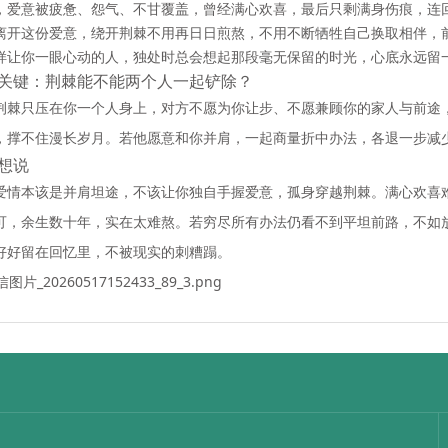
，爱意被疲惫、怨气、不甘覆盖，曾经满心欢喜，最后只剩满身伤痕，连
离开这份爱意，绕开荆棘不用再日日煎熬，不用不断牺牲自己换取相伴，
样让你一眼心动的人，独处时总会想起那段毫无保留的时光，心底永远留
关键：荆棘能不能两个人一起铲除？
荆棘只压在你一个人身上，对方不愿为你让步、不愿兼顾你的家人与前途
，撑不住漫长岁月。若他愿意和你并肩，一起商量折中办法，各退一步减
想说
爱情本该是并肩坦途，不该让你独自手握爱意，孤身穿越荆棘。满心欢喜
可，余生数十年，实在太难熬。若穷尽所有办法仍看不到平坦前路，不如
好好留在回忆里，不被现实的刺糟蹋。