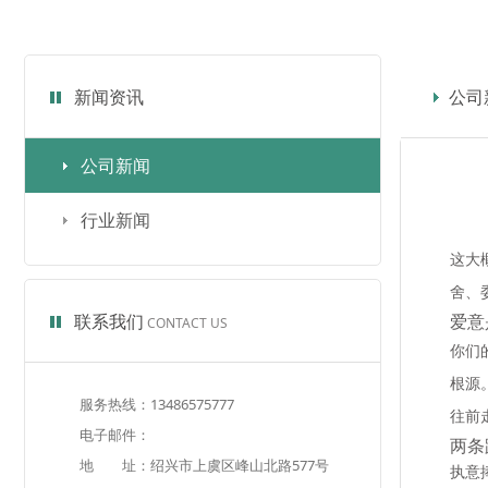
新闻资讯
公司
公司新闻
行业新闻
这大
舍、
联系我们
爱意
CONTACT US
你们
根源
服务热线：13486575777
往前
电子邮件：
两条
地 址：绍兴市上虞区峰山北路577号
执意