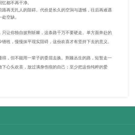
回忆都不再干净。
前路再无扎人的阻碍。代价是长久的空洞与遗憾，往后再难遇
一处空缺。
，只让你独自披荆斩棘，这条路千万不要硬走。单方面奔赴的
少牺牲，慢慢抹平现实阻碍，这份欢喜才有坚持下去的意义。
难得，但不能用一辈子的委屈去换。荆棘丛生的路，短暂走一
放下心头欢喜，放过满身伤痕的自己；至少把这份纯粹的爱