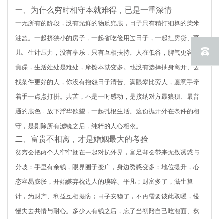
一、为什么穷时相守本就难得，已是一重深情
一无所有的阶段，没有光鲜的物质兜底，日子只有精打细算的柴米
油盐。一起挤狭小的房子，一起省吃俭用过日子，一起扛房贷、育
儿、生计压力，没有享乐，只有互相扶持。人在低谷，脾气更容易
焦躁，生活处处是难处，摩擦本就变多。他没有选择抽身离开、去
找条件更好的人，你没有抱怨日子清苦、满眼攀比旁人，愿意手牵
着手一点点打拼。共苦，不是一时感动，是接纳对方最狼狈、最普
通的底色，放下浮华欲望，一起扎根生活。这份抛开外在条件的相
守，是剔除所有滤镜之后，纯粹的人心相依。
二、富贵不相离，才是婚姻最大的考验
贫穷会把两个人牢牢捆在一起对抗外界，富足却会带来无数诱惑与
分歧：手里有余钱，眼界圈子变广，身边诱惑变多；地位提升，心
态容易膨胀，开始嫌弃枕边人的琐碎、平凡；财富多了，滋生算
计，为财产、利益互相提防；日子安稳了，不再需要彼此取暖，慢
慢失去共情与耐心。多少人有钱之后，忘了当初陪自己吃泡面、熬