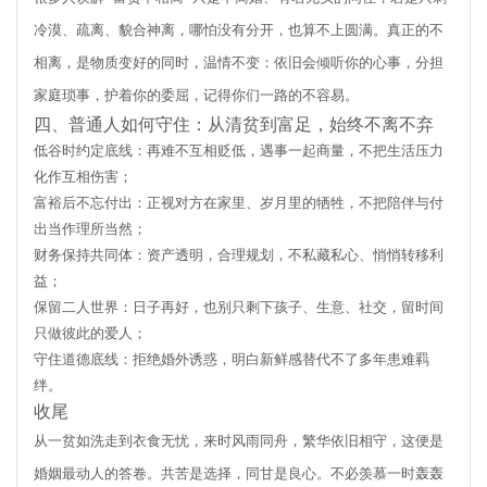
冷漠、疏离、貌合神离，哪怕没有分开，也算不上圆满。真正的不
相离，是物质变好的同时，温情不变：依旧会倾听你的心事，分担
家庭琐事，护着你的委屈，记得你们一路的不容易。
四、普通人如何守住：从清贫到富足，始终不离不弃
低谷时约定底线：再难不互相贬低，遇事一起商量，不把生活压力
化作互相伤害；
富裕后不忘付出：正视对方在家里、岁月里的牺牲，不把陪伴与付
出当作理所当然；
财务保持共同体：资产透明，合理规划，不私藏私心、悄悄转移利
益；
保留二人世界：日子再好，也别只剩下孩子、生意、社交，留时间
只做彼此的爱人；
守住道德底线：拒绝婚外诱惑，明白新鲜感替代不了多年患难羁
绊。
收尾
从一贫如洗走到衣食无忧，来时风雨同舟，繁华依旧相守，这便是
婚姻最动人的答卷。共苦是选择，同甘是良心。不必羡慕一时轰轰