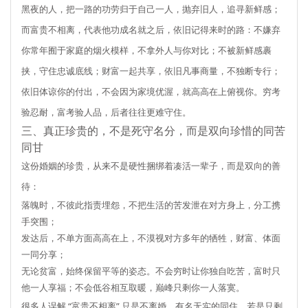
黑夜的人，把一路的功劳归于自己一人，抛弃旧人，追寻新鲜感；
而富贵不相离，代表他功成名就之后，依旧记得来时的路：不嫌弃
你常年囿于家庭的烟火模样，不拿外人与你对比；不被新鲜感裹
挟，守住忠诚底线；财富一起共享，依旧凡事商量，不独断专行；
依旧体谅你的付出，不会因为家境优渥，就高高在上俯视你。穷考
验忍耐，富考验人品，后者往往更难守住。
三、真正珍贵的，不是死守名分，而是双向珍惜的同苦
同甘
这份婚姻的珍贵，从来不是硬性捆绑着凑活一辈子，而是双向的善
待：
落魄时，不彼此指责埋怨，不把生活的苦发泄在对方身上，分工携
手突围；
发达后，不单方面高高在上，不漠视对方多年的牺牲，财富、体面
一同分享；
无论贫富，始终保留平等的姿态。不会穷时让你独自吃苦，富时只
他一人享福；不会低谷相互取暖，巅峰只剩你一人落寞。
很多人误解 “富贵不相离” 只是不离婚、有名无实的同住，若是只剩