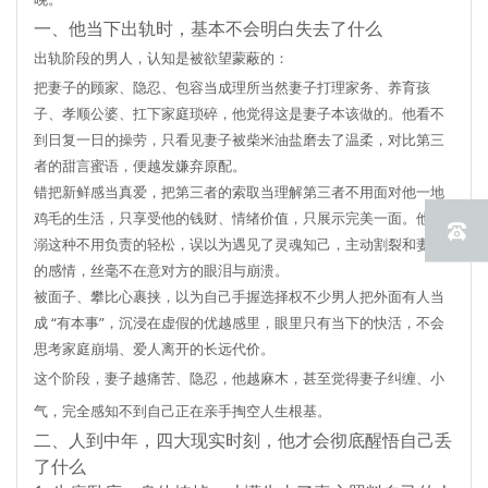
一、他当下出轨时，基本不会明白失去了什么
出轨阶段的男人，认知是被欲望蒙蔽的：
把妻子的顾家、隐忍、包容当成理所当然妻子打理家务、养育孩
子、孝顺公婆、扛下家庭琐碎，他觉得这是妻子本该做的。他看不
到日复一日的操劳，只看见妻子被柴米油盐磨去了温柔，对比第三
者的甜言蜜语，便越发嫌弃原配。
错把新鲜感当真爱，把第三者的索取当理解第三者不用面对他一地
鸡毛的生活，只享受他的钱财、情绪价值，只展示完美一面。他沉
溺这种不用负责的轻松，误以为遇见了灵魂知己，主动割裂和妻子
的感情，丝毫不在意对方的眼泪与崩溃。
被面子、攀比心裹挟，以为自己手握选择权不少男人把外面有人当
成 “有本事”，沉浸在虚假的优越感里，眼里只有当下的快活，不会
思考家庭崩塌、爱人离开的长远代价。
这个阶段，妻子越痛苦、隐忍，他越麻木，甚至觉得妻子纠缠、小
气，完全感知不到自己正在亲手掏空人生根基。
二、人到中年，四大现实时刻，他才会彻底醒悟自己丢
了什么