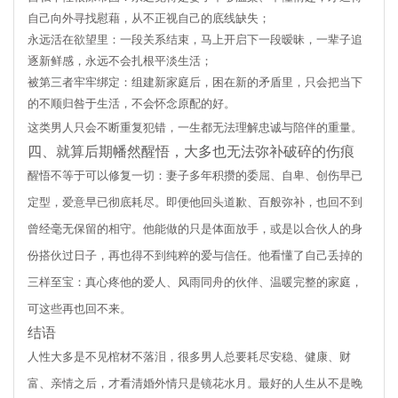
自己向外寻找慰藉，从不正视自己的底线缺失；
永远活在欲望里：一段关系结束，马上开启下一段暧昧，一辈子追
逐新鲜感，永远不会扎根平淡生活；
被第三者牢牢绑定：组建新家庭后，困在新的矛盾里，只会把当下
的不顺归咎于生活，不会怀念原配的好。
这类男人只会不断重复犯错，一生都无法理解忠诚与陪伴的重量。
四、就算后期幡然醒悟，大多也无法弥补破碎的伤痕
醒悟不等于可以修复一切：妻子多年积攒的委屈、自卑、创伤早已
定型，爱意早已彻底耗尽。即便他回头道歉、百般弥补，也回不到
曾经毫无保留的相守。他能做的只是体面放手，或是以合伙人的身
份搭伙过日子，再也得不到纯粹的爱与信任。他看懂了自己丢掉的
三样至宝：真心疼他的爱人、风雨同舟的伙伴、温暖完整的家庭，
可这些再也回不来。
结语
人性大多是不见棺材不落泪，很多男人总要耗尽安稳、健康、财
富、亲情之后，才看清婚外情只是镜花水月。最好的人生从不是晚