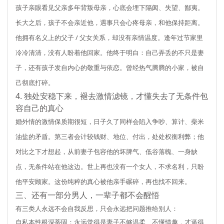
孩子亲眼看见父亲多年背叛母亲，心底会埋下隔阂、失望、鄙夷。
长大之后，孩子不会亲近他，遇事只会心疼母亲，和他保持距离。
他拥有名义上的父子 / 父女关系，却没有亲情温度。逢年过节家里
冷冷清清，没有人盼着他回家。他终于明白：自己弄丢的不只是妻
子，还有孩子发自内心的敬重与依恋。曾经热气腾腾的小家，被自
己彻底打碎。
4. 独处安稳下来，褪去激情滤镜，才懂失去了无条件包
容自己的真心
婚外情的激情保质期很短，日子久了同样会陷入争吵、算计、柴米
油盐的矛盾。第三者会计较钱财、地位、付出，处处权衡利弊；他
对比之下才想起，从前妻子包容他的坏脾气、低谷落魄、一身缺
点，无条件站在他这边。世上再也没有一个女人，不求名利，只盼
他平安顾家。这份纯粹的真心被他亲手碾碎，再也找不回来。
三、还有一部分男人，一辈子都不会醒悟
有三类人永远不会自我反思，只会永远把问题推给别人：
自私本性根深蒂固：永远觉得是妻子不够温柔、不懂情趣，才逼得