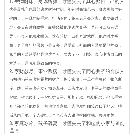
1. 生病卧床、身体垮掉，才懂失去了真心照料自己的人
这是最扎心也最普遍的醒悟时刻。年轻时赚钱风光，身边围着讨好
他的人；一旦住院手术、行动不便，第三者只会远离、索要钱财，
绝不会日夜贴身陪护。而曾经被他伤透的妻子，早已收回所有温
柔：不会为他端水喂药、熬夜陪护、四处奔波求医。他这时才明
白：妻子多年的照顾不是义务，是爱意；外面的人爱的是他的钱，
家里的人曾经爱的是他这个人。失去了不计利弊、真心疼惜自己的
枕边人，是晚年最致命的损失。
2. 家财散尽、事业跌落，才懂失去了同心共济的合伙人
当初他为第三者挥霍共同财产，掏空家底；一旦生意失败、收入断
崖下跌，第三者会立刻抽身离开。回头才发现，妻子从前陪他白手
起家、省吃俭用，一起扛穷日子、规划存款、抵御风险。他亲手推
开了那个陪他吃苦、替他守着家底、为他精打细算过日子的人。往
后风雨只能一个人硬扛，再也没有人跟他抱团攒钱、共渡难关。
3. 家庭冰冷、孩子疏离，才懂失去了和睦的小家与骨肉
温情