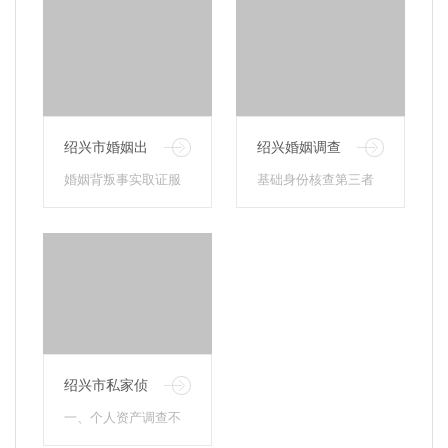
绍兴市婚姻出
绍兴婚姻调查
轨调查
公司
婚姻背叛事实取证服
基础身份核查第三者
务婚外暧昧交往全程
真实姓名、年龄、籍
取证、亲密接触影像
贯、户籍地、现居住
资料留存酒店入住记
地、常住地址、生活
录核实、···
区域摸排···
绍兴市私家侦
探
一、个人资产调查不
动产排查：房产、商