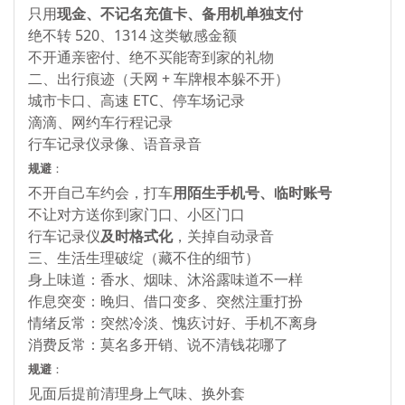
只用
现金、不记名充值卡、备用机单独支付
绝不转 520、1314 这类敏感金额
不开通亲密付、绝不买能寄到家的礼物
二、出行痕迹（天网 + 车牌根本躲不开）
城市卡口、高速 ETC、停车场记录
滴滴、网约车行程记录
行车记录仪录像、语音录音
规避
：
不开自己车约会，打车
用陌生手机号、临时账号
不让对方送你到家门口、小区门口
行车记录仪
及时格式化
，关掉自动录音
三、生活生理破绽（藏不住的细节）
身上味道：香水、烟味、沐浴露味道不一样
作息突变：晚归、借口变多、突然注重打扮
情绪反常：突然冷淡、愧疚讨好、手机不离身
消费反常：莫名多开销、说不清钱花哪了
规避
：
见面后提前清理身上气味、换外套