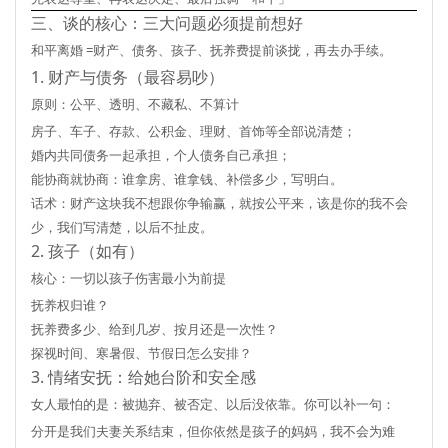
三、谈的核心：三大问题必须提前想好
和平离婚 =
财产、债务、孩子、抚养费
提前谈拢，再去办手续。
1. 财产与债务（最容易吵）
原则：
公平、透明、不藏私、不算计
房子、车子、存款、公积金、理财、首饰等全部说清楚；
婚内共同债务一起承担，个人债务自己承担；
能协商就协商：谁拿房、谁拿钱、补偿多少，写明白。
话术：财产这块我不想跟你争输赢，就按公平来，该是你的我不会
少，我们写清楚，以后不扯皮。
2. 孩子（如有）
核心：
一切以孩子伤害最小为前提
抚养权归谁？
抚养费多少、给到几岁、按月还是一次性？
探视时间、寒暑假、节假日怎么安排？
3. 情绪安抚：给她台阶和安全感
女人最怕的是：被抛弃、被否定、以后没依靠。你可以补一句：
分开是我们夫妻关系结束，但你依然是孩子的妈妈，我不会为难