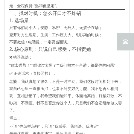
走，全程保持 “温和但坚定”。
二、找对时机：怎么开口才不炸锅
1. 选场景
只有你们两个人，安静、私密、无外人、无孩子在场；
避开对方生理期、生病、工作压力大、刚吵架的时候；
不要微信 / 电话提，
一定要当面谈
。
2. 核心原则：只说自己感受，不指责她
❌ 错误说法：
“你太强势了”“跟你过太累了”“我们根本不合适，都是你的问题”
✅ 正确话术（直接照抄）：
老婆，我认真想了很久，不是一时冲动。我们这段时间相处下来，
我自己心里一直很压抑，也看不到变好的可能。我不想再互相消
耗、互相折磨了，我希望我们能
和平、体面地离婚
，好聚好散，不
吵架、不闹僵。我不是否定你这个人，只是我们不合适继续做夫妻
了。
重点：
不说 “你怎样怎样”，只说 “我感受、我想法、我决定”
先表达尊重、再表达决定、最后强调「和平」