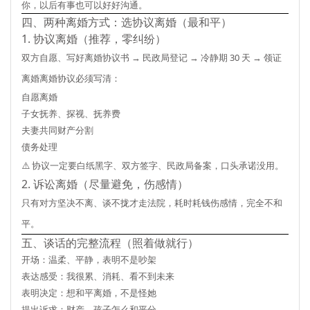
你，以后有事也可以好好沟通。
四、两种离婚方式：选协议离婚（最和平）
1. 协议离婚（推荐，零纠纷）
双方自愿、写好离婚协议书 → 民政局登记 → 冷静期 30 天 → 领证
离婚离婚协议必须写清：
自愿离婚
子女抚养、探视、抚养费
夫妻共同财产分割
债务处理
⚠️ 协议一定要
白纸黑字、双方签字、民政局备案
，口头承诺没用。
2. 诉讼离婚（尽量避免，伤感情）
只有对方坚决不离、谈不拢才走法院，耗时耗钱伤感情，完全不和
平。
五、谈话的完整流程（照着做就行）
开场：温柔、平静，表明不是吵架
表达感受：我很累、消耗、看不到未来
表明决定：想和平离婚，不是怪她
提出诉求：财产、孩子怎么和平分