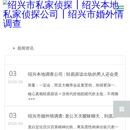
新闻资讯
03
绍兴本地调查公司 : 轻易原谅出轨的男人还会受
伤吗？
2026-08
答案：一定会，而且大概率会反复受伤，伤得更深一、
核心真相轻易原谅 = 没有代价他犯错代价太低，不用痛
苦反省、不用付出实质损失、不用割舍外面的人，轻轻
松松就被原谅，潜意识里就会觉得：出轨没什么大不
03
绍兴市婚外情调查: 老公天天暧昧聊天，到底算
了，闹一闹···
不算出轨？
2026-08
直白定论百分百算精神出轨，离实质性肉体出轨只差一