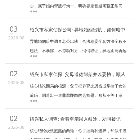
步，属于婚内背叛行为一、明确界定普通闲聊正常同
事、朋友公事交流、日常客套、无暧昧话术、无深夜私
聊、无情绪依赖，不算越界。天天暧昧聊天 = 实锤精神
03
绍兴市私家侦探公司: 异地婚姻出轨，如何暗中
出轨张口闭···
调查老公？
2026-08
异地婚姻暗中调查老公出轨｜合法稳妥全套方法全程不
违法、不暴露、不惊动对方，悄悄取证，异地距离再远
也能查清楚一、先查线上痕迹（足不出户最隐蔽）1. 社
交账号排查微信：查看常用登录设备、登录地点、朋友
02
绍兴市私家侦探: 父母道德绑架并以妥协，顺从
圈分组、···
毁掉人生，反抗背负不孝骂名。
2026-08
核心结论困局的根源：父母把养育之恩当成掌控子女的
筹码，制造出一道非黑即白的选择题。顺从不等于孝
顺，反抗也绝非不孝。道德绑架制造的愧疚，是枷锁，
不是真理。孝顺的内核是彼此体谅、双向温情；而以毁
02
绍兴私人调查: 看着至亲误入歧途，劝阻被记
掉你的人生···
恨，放任看着对方堕落深渊。
2026-08
核心结论极致煎熬的两难：你手握两种选择，却似乎没